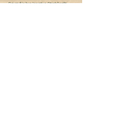
Raum für ihre kreative Strahlkraft
zu schaffen.
Durch regelmäßigen
Gruppenaustausch erhälst du
individuelles Feedback und wertvolle
Anleitungen, um dein
Potenzial voll auszuschöpfen.
Das Programm legt besonderen Wert
auf Sanftmut und
Selbstfürsorge, da ich glaube, dass
diese Eigenschaften essenziell
sind, um die reaktive Strahlkraft zu
entfachen und nachhaltige
Klarheit zu erreichen.
Du erlernst Strategien leise
Selbstzweifel zu überwinden und
deine
kreativen Visionen mit
Selbstvertrauen und Leidenschaft zu
verfolgen.