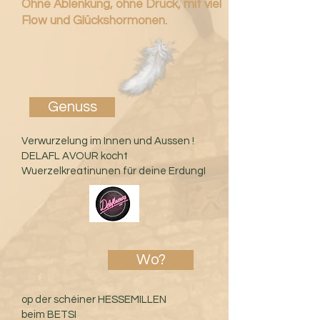
Ohne Ablenkung, ohne Druck, mit viel
Flow und Glückshormonen.
Genuss
Verwurzelung im Innen und Aussen !
DELAFL AVOUR kocht
Wuerzelkreatinunen für deine ErdungI
Wo?
op der schéiner HESSEMILLEN
beim BETSI